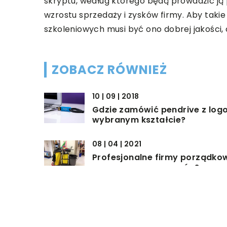
skryptu, według którego będą prowadzić ją 
wzrostu sprzedaży i zysków firmy. Aby tak
szkoleniowych musi być ono dobrej jakości
ZOBACZ RÓWNIEŻ
10 | 09 | 2018
Gdzie zamówić pendrive z log
wybranym kształcie?
08 | 04 | 2021
Profesjonalne firmy porządko
– w czym mogą pomóc?
06 | 09 | 2020
Zasady wypożyczenia auta