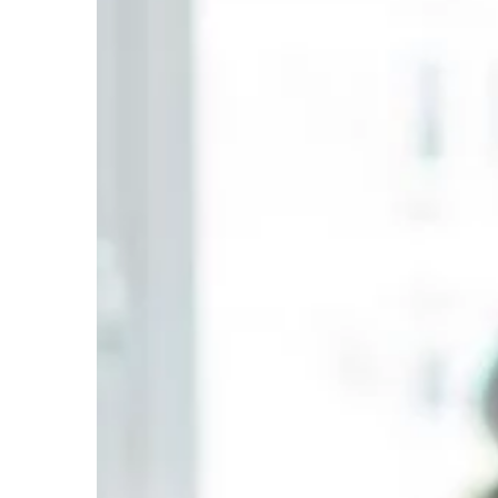
BIZNES I MARKETING
21 | 10 | 2019
Gdzie zorganizować 
naukową?
Wybór najlepszego mi
zorganizowanie konfer