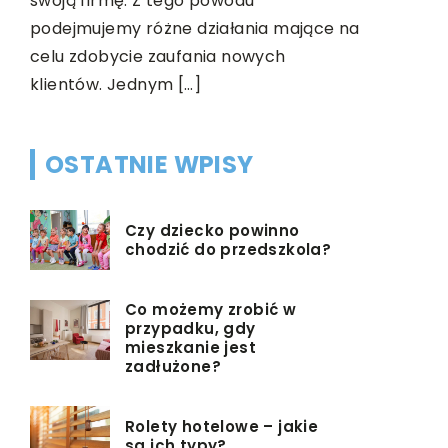
swoją firmę. Z tego powodu
kluczem d
podejmujemy różne działania mające na
o tym, jak
celu zdobycie zaufania nowych
klientów. Jednym […]
OSTATNIE WPISY
Czy dziecko powinno
chodzić do przedszkola?
Co możemy zrobić w
przypadku, gdy
mieszkanie jest
zadłużone?
Rolety hotelowe – jakie
są ich typy?