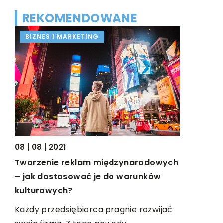
REKOMENDOWANE
BIZNES I MARKETING
BIZNES I
08 | 08 | 2021
21 | 10 | 201
Tworzenie reklam międzynarodowych
Gdzie zor
– jak dostosować je do warunków
t
naukową
kulturowych?
Wybór naj
Każdy przedsiębiorca pragnie rozwijać
zorganizow