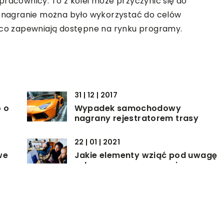
pracownicy. To z kolei może przyczynić się do
ie nagranie można było wykorzystać do celów
, co zapewniają dostępne na rynku programy.
31 | 12 | 2017
o o
Wypadek samochodowy
nagrany rejestratorem trasy
22 | 01 | 2021
we
Jakie elementy wziąć pod uwagę
zakupu oprogramowania
biurowego?
30 | 07 | 2021
Jak zadbać o wystrój sklepu
odzieżowego?