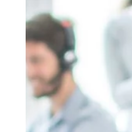
kluczem do sukcesu i
o tym, jak przebiega c