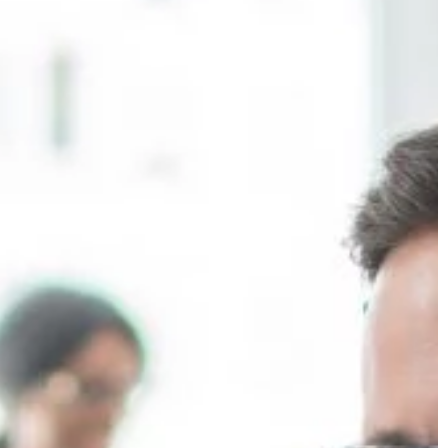
PRZEMYSŁ I TECHNIKA
21 | 07 | 2021
Jak rozpoznać zużyte sprzęgło
hydrokinetyczne?
konferencję
Skrzynia biegów to kluczowy elemen
konstrukcyjny każdego auta
ejsca na
osobowego. Od lat najbardziej
encji jest często