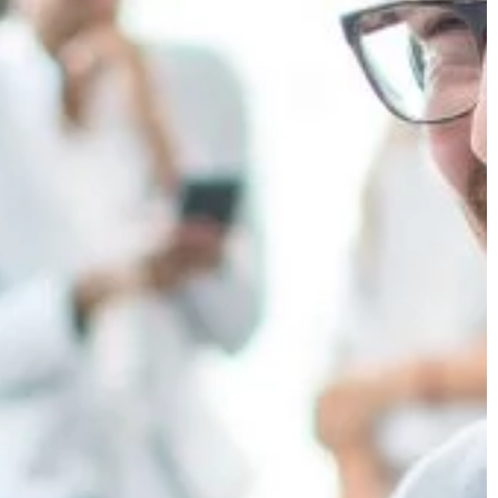
popularne są wersje manualne, w
 sprawą decyzyjną
których niezwykle ważną […]
ałe spotkanie. […]