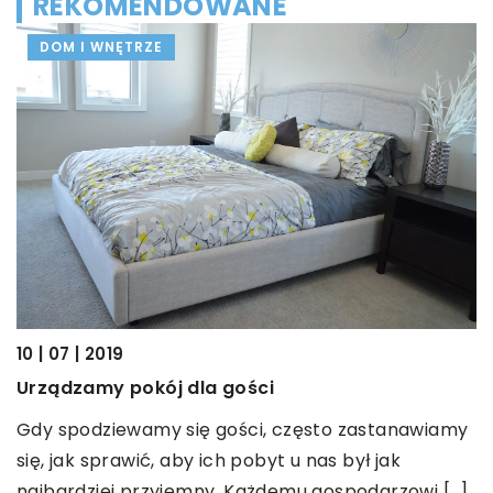
REKOMENDOWANE
DOM I WNĘTRZE
10 | 07 | 2019
11
Urządzamy pokój dla gości
J
Gdy spodziewamy się gości, często zastanawiamy
S
się, jak sprawić, aby ich pobyt u nas był jak
de
d
najbardziej przyjemny. Każdemu gospodarzowi […]
s