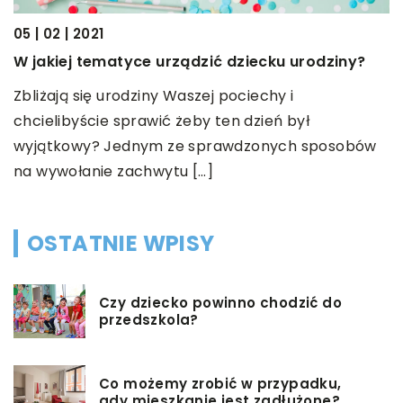
05 | 02 | 2021
01
W jakiej tematyce urządzić dziecku urodziny?
D
Zbliżają się urodziny Waszej pociechy i
K
chcielibyście sprawić żeby ten dzień był
m
ją
wyjątkowy? Jednym ze sprawdzonych sposobów
m
na wywołanie zachwytu […]
OSTATNIE WPISY
Czy dziecko powinno chodzić do
przedszkola?
Co możemy zrobić w przypadku,
gdy mieszkanie jest zadłużone?