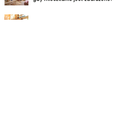
Rolety hotelowe – jakie są ich typy?
Jakie są niektóre z najlepszych
aktywności, aby cieszyć się
wakacjami?
Zasuwy nożowe – jakie mają
zalety?
Co może się zepsuć w urządzeniach
chłodniczych?