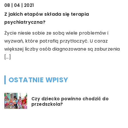
08 | 04 | 2021
12
Z jakich etapów składa się terapia
W
psychiatryczna?
W
Życie niesie sobie ze sobą wiele problemów i
p
wyzwań, które potrafią przytłoczyć. U coraz
s
większej liczby osób diagnozowane są zaburzenia
[…]
OSTATNIE WPISY
Czy dziecko powinno chodzić do
przedszkola?
Co możemy zrobić w przypadku,