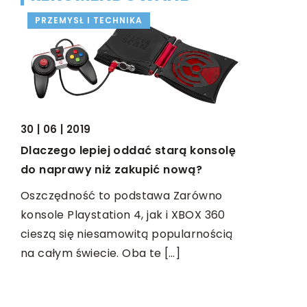
PRZEMYSŁ I TECHNIKA
ZDROWIE
30 | 06 | 2019
Dlaczego lepiej oddać starą konsolę
07 | 12 | 20
do naprawy niż zakupić nową?
Jak dbać 
Oszczędność to podstawa Zarówno
Niemal każ
konsole Playstation 4, jak i XBOX 360
żeby mieć 
cieszą się niesamowitą popularnością
Jednak gd
na całym świecie. Oba te […]
mamy prob