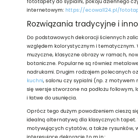
fototapety do sypialni, pokoju dziennego cz
internetowym:
https://ecowall24.pl/fotota
Rozwiązania tradycyjne i in
Do podstawowych dekoracji ściennych zali
względem kolorystycznym i tematycznym. W t
muzyczne, klasyczne obrazy w ramach, now
botaniczne. Popularne są również metalowe 
nadrukami. Drugim rodzajem polecanych o
kuchni
, salonu czy sypialni (np. z motywem
się wersje stworzone na podłożu foliowym,
i łatwe do usunięcia.
Oprócz tego dużym powodzeniem cieszą się 
idealną alternatywą dla klasycznych tapet
motywujących cytatów, a także rysunków, 
interesujące dekoracje to m.in.: