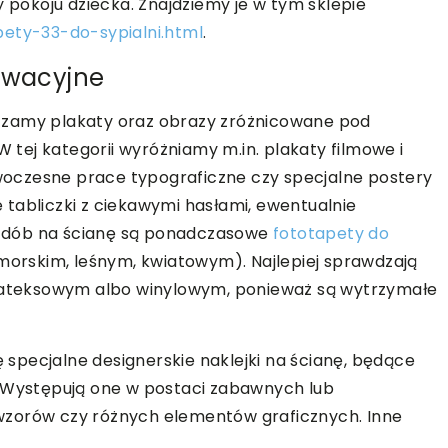
y pokoju dziecka. Znajdziemy je w tym sklepie
pety-33-do-sypialni.html
.
nowacyjne
czamy plakaty oraz obrazy zróżnicowane pod
ej kategorii wyróżniamy m.in. plakaty filmowe i
oczesne prace typograficzne czy specjalne postery
tabliczki z ciekawymi hasłami, ewentualnie
zdób na ścianę są ponadczasowe
fototapety do
 morskim, leśnym, kwiatowym). Najlepiej sprawdzają
 lateksowym albo winylowym, ponieważ są wytrzymałe
specjalne designerskie naklejki na ścianę, będące
. Występują one w postaci zabawnych lub
wzorów czy różnych elementów graficznych. Inne