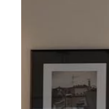
ZDROWIE I FORMA
07 | 12 | 2019
Jak dbać o skórę dło
Niemal każdej kobiecie
żeby mieć ładne, zadb
Jednak gdy nadchodzi
mamy problem z tym, 