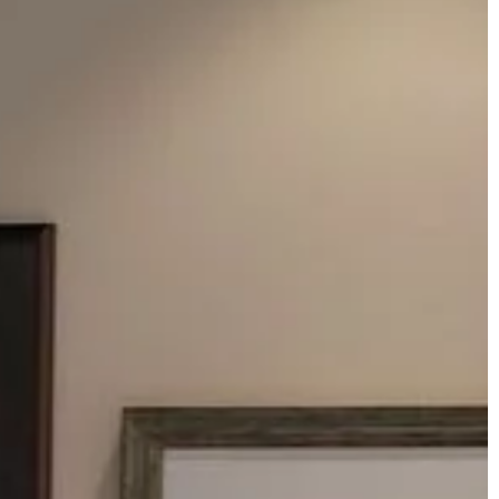
DOM I WNĘTRZE
13 | 11 | 2019
ni?
Biblioteczka w klasycznym stylu
 zależy na tym,
Klasyczne meble nigdy nie wyszły z
ane dłonie.
mody, a dziś są jeszcze bardziej w
my zima, często
łaskach. Czy można bowiem w dobie
[…]
wszechobecnej […]