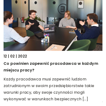
2 | 2022
15 | 07 | 2
owinien zapewnić pracodawca w każdym
Smartfon
cu pracy?
flagowyc
 pracodawca musi zapewnić ludziom
Samsung 
dnionym w swoim przedsiębiorstwie takie
których 
ki pracy, aby swoje czynności mogli
zainteres
ywać w warunkach bezpiecznych […]
jak i […]