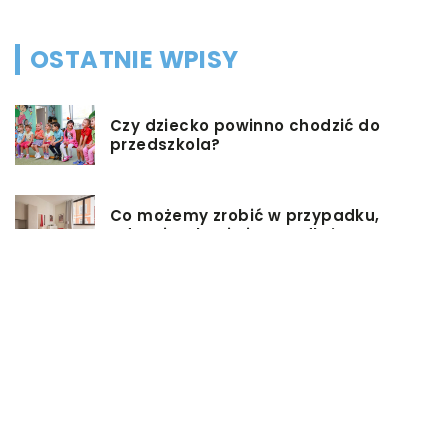
OSTATNIE WPISY
Czy dziecko powinno chodzić do
przedszkola?
Co możemy zrobić w przypadku,
gdy mieszkanie jest zadłużone?
Rolety hotelowe – jakie są ich typy?
Jakie są niektóre z najlepszych
aktywności, aby cieszyć się
wakacjami?