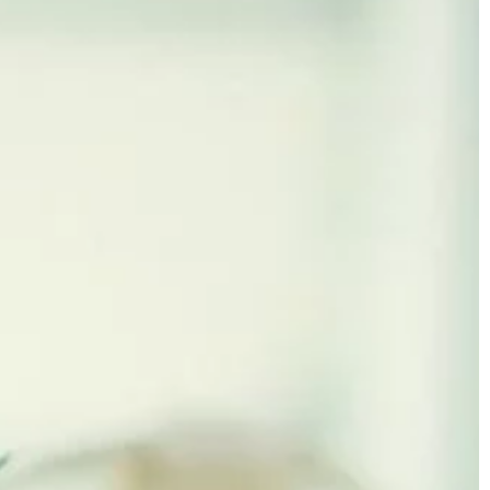
ZDROWIE I FORMA
13 | 12 | 2021
i w garażu?
Jak przygotować się do
 w domach
magnetoterapii?
o pełnią
Jeżeli cierpimy na przeróżne
cji. Wynika to z
dolegliwości chorobowe to szukamy
az przechowywaniu
sposobów, aby złagodzić dyskomfor
wych, oraz […]
który jest spowodowany tym że