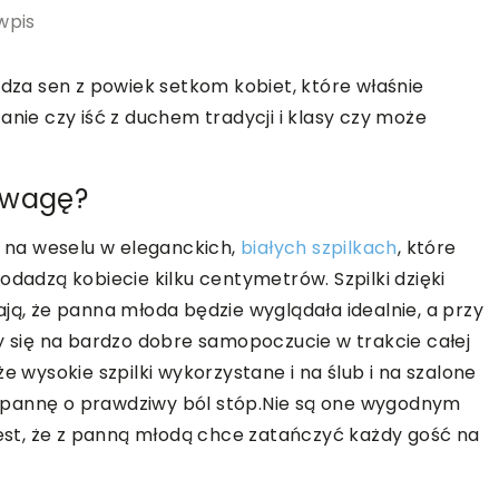
wpis
za sen z powiek setkom kobiet, które właśnie
anie czy iść z duchem tradycji i klasy czy może
uwagę?
ę na weselu w eleganckich,
białych szpilkach
, które
odadzą kobiecie kilku centymetrów. Szpilki dzięki
ją, że panna młoda będzie wyglądała idealnie, a przy
ży się na bardzo dobre samopoczucie w trakcie całej
e wysokie szpilki wykorzystane i na ślub i na szalone
 pannę o prawdziwy ból stóp.Nie są one wygodnym
st, że z panną młodą chce zatańczyć każdy gość na