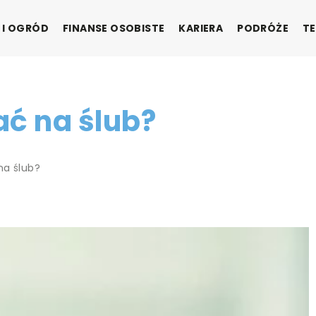
 I OGRÓD
FINANSE OSOBISTE
KARIERA
PODRÓŻE
TE
ać na ślub?
na ślub?