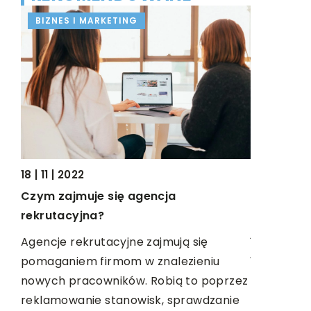
BIZNES I MARKETING
PRZEMYS
16 | 08 | 20
18 | 11 | 2022
Gdzie trz
Czym zajmuje się agencja
Garaże u
rekrutacyjna?
jednogodz
Agencje rekrutacyjne zajmują się
jednocześni
pomaganiem firmom w znalezieniu
dużej pow
nowych pracowników. Robią to poprzez
t
akcesorió
reklamowanie stanowisk, sprawdzanie