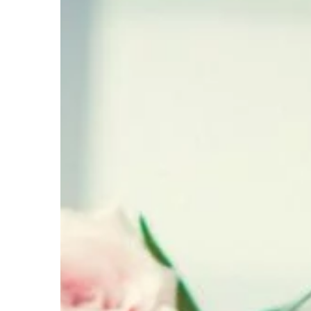
PRZEMYSŁ I TECHNIKA
16 | 08 | 2019
Gdzie trzymać częśc
Garaże umieszczane
jednogodzinnych częst
jednocześnie kilka funk
dużej powierzchni or
akcesoriów samochodo