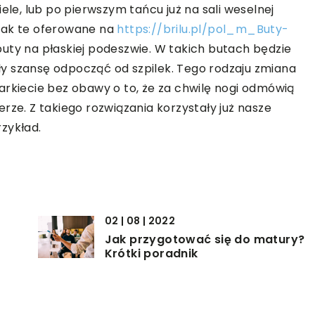
ele, lub po pierwszym tańcu już na sali weselnej
jak te oferowane na
https://brilu.pl/pol_m_Buty-
buty na płaskiej podeszwie. W takich butach będzie
iały szansę odpocząć od szpilek. Tego rodzaju zmiana
arkiecie bez obawy o to, że za chwilę nogi odmówią
rze. Z takiego rozwiązania korzystały już nasze
zykład.
02 | 08 | 2022
Jak przygotować się do matury?
Krótki poradnik
04 | 07 | 2019
Gadżety dla niemowlaków