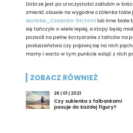
Dobrze jest po uroczystości zaślubin w kości
zmienić obuwie na wygodne czółenka takie 
damskie_Czolenka-341.html
lub inne białe 
się tańczyło o wiele lepiej, a stopy będą m
pozwoli na pełne korzystanie z tańców na p
posłuszeństwa czy pojawią się na nich pęche
mamy i warto w tym punkcie wziąć z nich pr
ZOBACZ RÓWNIEŻ
26 | 01 | 2021
Czy sukienka z falbankami
pasuje do każdej figury?
03 | 12 | 2018
Jak zorganizować wigilię