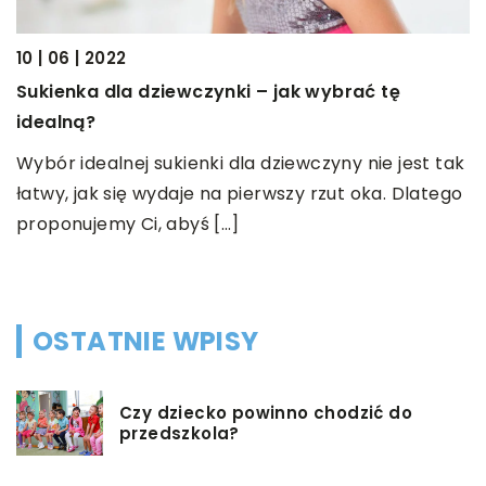
10 | 06 | 2022
03
Sukienka dla dziewczynki – jak wybrać tę
K
idealną?
u
Wybór idealnej sukienki dla dziewczyny nie jest tak
Z
łatwy, jak się wydaje na pierwszy rzut oka. Dlatego
r
proponujemy Ci, abyś […]
s
OSTATNIE WPISY
Czy dziecko powinno chodzić do
przedszkola?