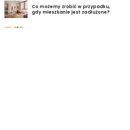
Co możemy zrobić w przypadku,
gdy mieszkanie jest zadłużone?
Rolety hotelowe – jakie są ich typy?
Jakie są niektóre z najlepszych
aktywności, aby cieszyć się
wakacjami?
Zasuwy nożowe – jakie mają
zalety?
Co może się zepsuć w urządzeniach
chłodniczych?