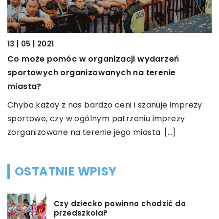
13 | 05 | 2021
20
Co może pomóc w organizacji wydarzeń
G
sportowych organizowanych na terenie
P
miasta?
u
s
Chyba każdy z nas bardzo ceni i szanuje imprezy
i
sportowe, czy w ogólnym patrzeniu imprezy
p
zorganizowane na terenie jego miasta. […]
OSTATNIE WPISY
Czy dziecko powinno chodzić do
przedszkola?