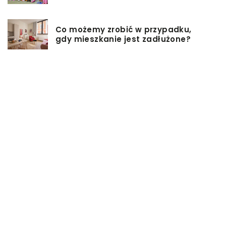
Co możemy zrobić w przypadku,
gdy mieszkanie jest zadłużone?
Rolety hotelowe – jakie są ich typy?
Jakie są niektóre z najlepszych
aktywności, aby cieszyć się
wakacjami?
Zasuwy nożowe – jakie mają
zalety?
Co może się zepsuć w urządzeniach
chłodniczych?