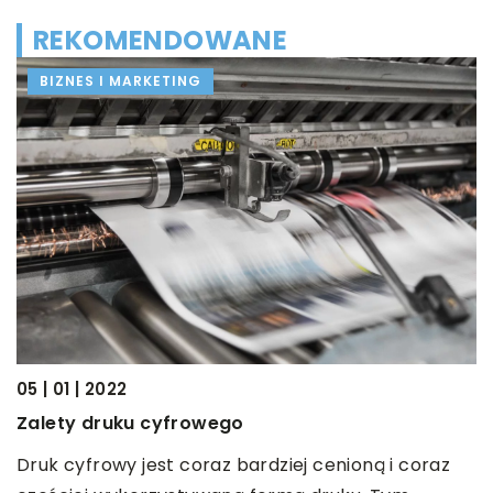
REKOMENDOWANE
BIZNES I MARKETING
05 | 01 | 2022
16
Zalety druku cyfrowego
K
w
Druk cyfrowy jest coraz bardziej cenioną i coraz