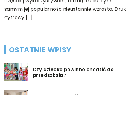
częściej wykorzystywaną formą druku. Tym
J
samym jej popularność nieustannie wzrasta. Druk
s
cyfrowy […]
j
r
OSTATNIE WPISY
Czy dziecko powinno chodzić do
przedszkola?
Co możemy zrobić w przypadku,
gdy mieszkanie jest zadłużone?
Rolety hotelowe – jakie są ich typy?