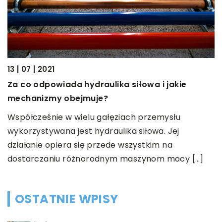
13 | 07 | 2021
30
Za co odpowiada hydraulika siłowa i jakie
i
J
mechanizmy obejmuje?
e
Współcześnie w wielu gałęziach przemysłu
N
wykorzystywana jest hydraulika siłowa. Jej
h
działanie opiera się przede wszystkim na
.
p
dostarczaniu różnorodnym maszynom mocy […]
s
OSTATNIE WPISY