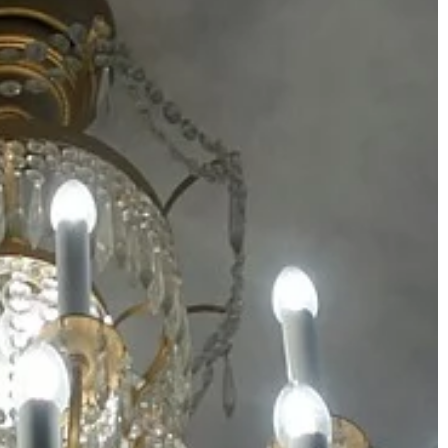
PRZEMYSŁ I TECHNIKA
12 | 09 | 2022
Dlaczego warto wyciszyć samoch
aopatrzone każde
cjalizujące się w
Kiedy jedziesz z przyjaciółmi, nie chc
?
aby rozpraszał ich głośny hałas
dochodzący z Twojego samochodu.
pakowania, muszą
Możesz również skończyć denerwuj
ści swojej
innych […]
stanie wiele