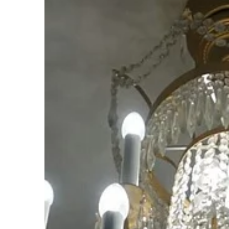
BIZNES I MARKETING
17 | 03 | 2021
W co powinno być z
przedsiębiorstwo spe
produkcji opakowań
Firmy wytwarzające o
dla wysokiej efektywno
produkcji posiadać na 