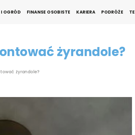
 I OGRÓD
FINANSE OSOBISTE
KARIERA
PODRÓŻE
TE
montować żyrandole?
tować żyrandole?