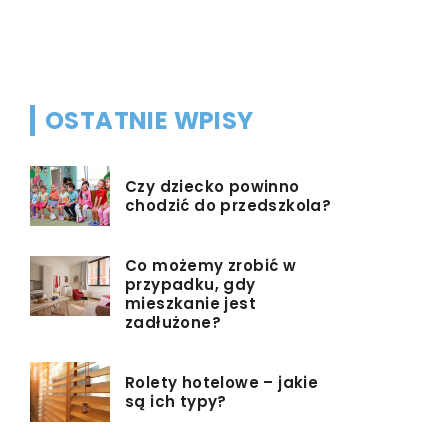
różnych ar
maszyny uł
OSTATNIE WPISY
Czy dziecko powinno
chodzić do przedszkola?
Co możemy zrobić w
przypadku, gdy
mieszkanie jest
zadłużone?
Rolety hotelowe – jakie
są ich typy?