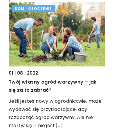
DOM I OTOCZENIE
BIZNES I
01 | 08 | 2022
17 | 03 | 20
ód?
Twój własny ogród warzywny – jak
W co pow
się za to zabrać?
przedsięb
esz,
produkcj
Jeśli jesteś nowy w ogrodnictwie, może
wydawać się przytłaczające, aby
Firmy wyt
ąc
rozpocząć ogród warzywny. Ale nie
dla wysoki
martw się – nie jest […]
produkcji 