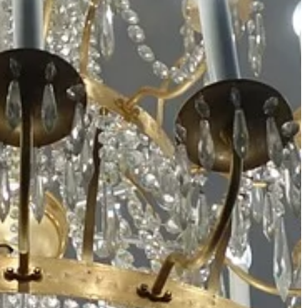
 to zarówno
…]