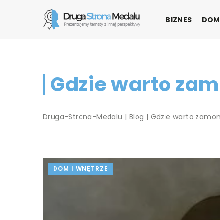
BIZNES
DOM
Gdzie warto za
Druga-Strona-Medalu
|
Blog
|
Gdzie warto zamon
DOM I WNĘTRZE