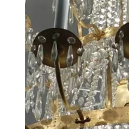
różnych artykułów. Są
maszyny ułatwiające [