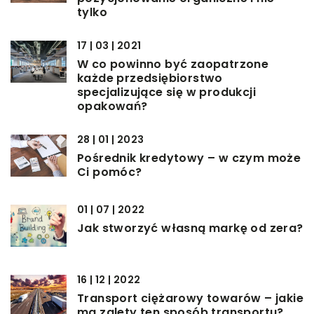
tylko
17 | 03 | 2021
W co powinno być zaopatrzone
każde przedsiębiorstwo
specjalizujące się w produkcji
opakowań?
28 | 01 | 2023
Pośrednik kredytowy – w czym może
Ci pomóc?
01 | 07 | 2022
Jak stworzyć własną markę od zera?
16 | 12 | 2022
Transport ciężarowy towarów – jakie
ma zalety ten sposób transportu?