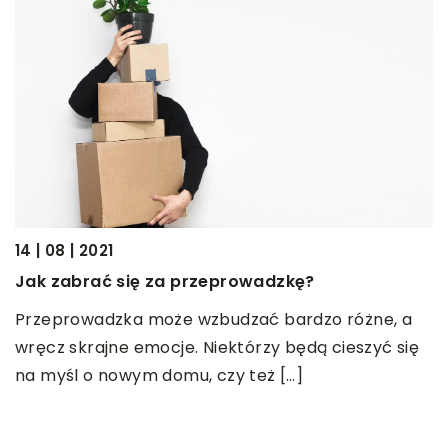
14 | 08 | 2021
11
Jak zabrać się za przeprowadzkę?
P
Przeprowadzka może wzbudzać bardzo różne, a
P
de
wręcz skrajne emocje. Niektórzy będą cieszyć się
w
na myśl o nowym domu, czy też […]
p