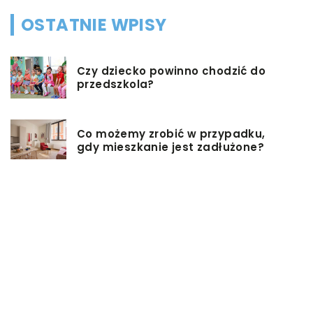
OSTATNIE WPISY
Czy dziecko powinno chodzić do
przedszkola?
Co możemy zrobić w przypadku,
gdy mieszkanie jest zadłużone?
Rolety hotelowe – jakie są ich typy?
Jakie są niektóre z najlepszych
aktywności, aby cieszyć się
wakacjami?