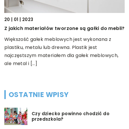
20 | 01 | 2023
17
Z jakich materiałów tworzone są gałki do mebli?
S
w
Większość gałek meblowych jest wykonana z
plastiku, metalu lub drewna. Plastik jest
U
do
najczęstszym materiałem dla gałek meblowych,
e
ale metal i […]
u
OSTATNIE WPISY
Czy dziecko powinno chodzić do
przedszkola?