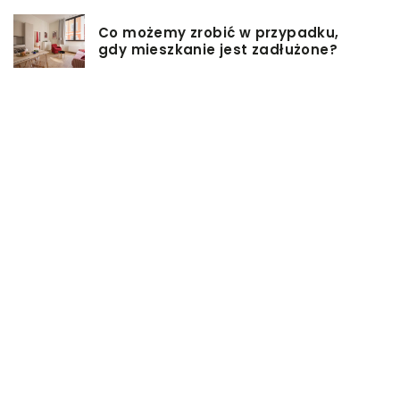
Co możemy zrobić w przypadku,
gdy mieszkanie jest zadłużone?
Rolety hotelowe – jakie są ich typy?
Jakie są niektóre z najlepszych
aktywności, aby cieszyć się
wakacjami?
Zasuwy nożowe – jakie mają
zalety?
Co może się zepsuć w urządzeniach
chłodniczych?