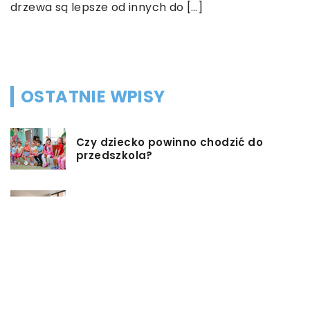
b
na
drzewa są lepsze od innych do […]
n
d
s
OSTATNIE WPISY
Czy dziecko powinno chodzić do
przedszkola?
Co możemy zrobić w przypadku,
gdy mieszkanie jest zadłużone?
Rolety hotelowe – jakie są ich typy?