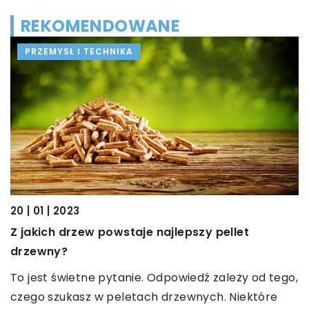
REKOMENDOWANE
PRZEMYSŁ I TECHNIKA
20 | 01 | 2023
Z jakich drzew powstaje najlepszy pellet
02
drzewny?
K
To jest świetne pytanie. Odpowiedź zależy od tego,
C
czego szukasz w peletach drzewnych. Niektóre