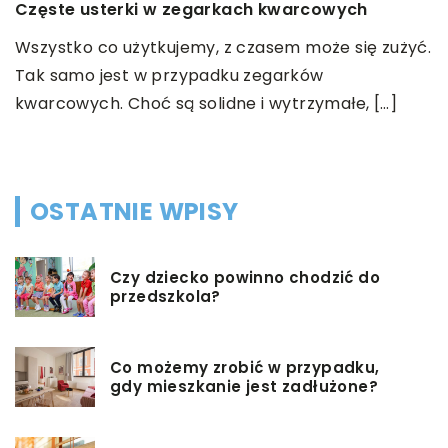
ć
Częste usterki w zegarkach kwarcowych
J
Wszystko co użytkujemy, z czasem może się zużyć.
W
e
Tak samo jest w przypadku zegarków
c
kwarcowych. Choć są solidne i wytrzymałe, […]
s
m
OSTATNIE WPISY
Czy dziecko powinno chodzić do
przedszkola?
Co możemy zrobić w przypadku,
gdy mieszkanie jest zadłużone?