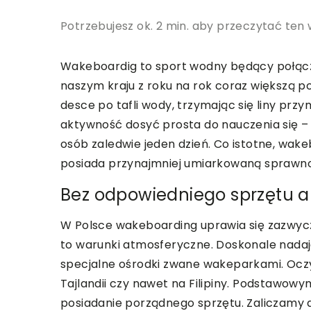
Potrzebujesz ok. 2 min. aby przeczytać ten 
Wakeboardig to sport wodny będący połącze
naszym kraju z roku na rok coraz większą po
desce po tafli wody, trzymając się liny pr
aktywność dosyć prosta do nauczenia się –
osób zaledwie jeden dzień. Co istotne, wa
posiada przynajmniej umiarkowaną sprawnoś
Bez odpowiedniego sprzętu an
W Polsce wakeboarding uprawia się zazwycza
to warunki atmosferyczne. Doskonale nadają 
specjalne ośrodki zwane wakeparkami. Oczyw
Tajlandii czy nawet na Filipiny. Podstawo
posiadanie porządnego sprzętu. Zaliczamy