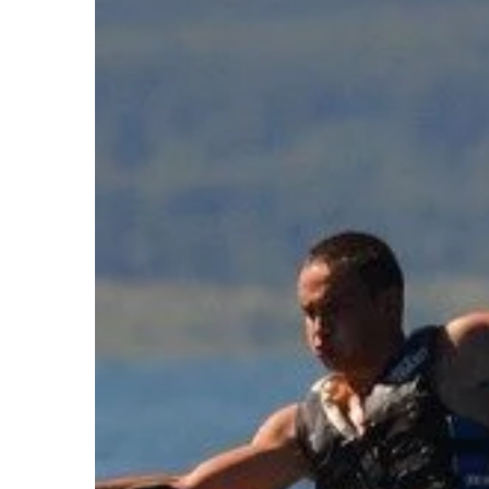
francuskiego języka m
zarobić, jeśli […]