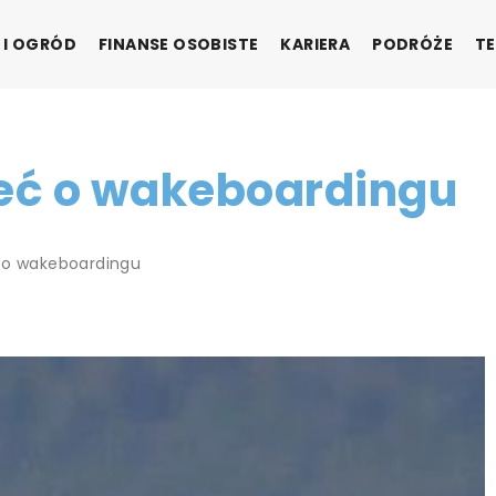
 I OGRÓD
FINANSE OSOBISTE
KARIERA
PODRÓŻE
TE
ieć o wakeboardingu
ć o wakeboardingu