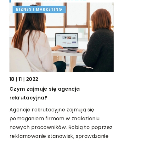
BIZNES I MARKETING
ŻYCIE I 
18 | 11 | 2022
07 | 06 | 2
Czym zajmuje się agencja
Tłumaczen
rekrutacyjna?
kosztują?
a
Agencje rekrutacyjne zajmują się
Do językó
pomaganiem firmom w znalezieniu
francuski 
nowych pracowników. Robią to poprzez
zamawia t
reklamowanie stanowisk, sprawdzanie