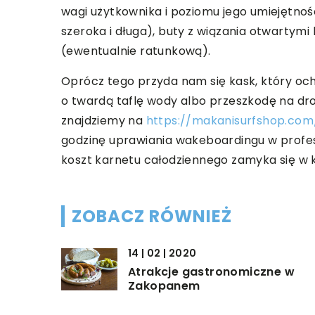
wagi użytkownika i poziomu jego umiejętnoś
szeroka i długa), buty z wiązania otwartym
(ewentualnie ratunkową).
Oprócz tego przyda nam się kask, który oc
o twardą taflę wody albo przeszkodę na dr
znajdziemy na
https://makanisurfshop.co
godzinę uprawiania wakeboardingu w profes
koszt karnetu całodziennego zamyka się w k
ZOBACZ RÓWNIEŻ
14 | 02 | 2020
Atrakcje gastronomiczne w
Zakopanem