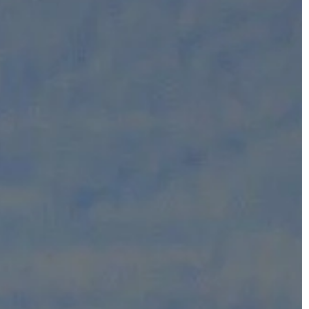
BIZNES I MARKETING
24 | 01 | 2021
Billboard reklamowy – w jakim
romańskich – ile
miejscu najlepiej go wynająć
Billboard to wielkoformatowa tablic
h należą
lub plakat reklamowy, umieszczany
az więcej osób
zazwyczaj w miejscu publicznym na
zenia. Tłumacz
ścianach budynków lub specjalnych