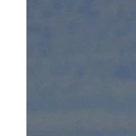
ŻYCIE I CZŁOWIEK
07 | 06 | 2018
Tłumaczenia języków 
kosztują?
Do języków romańskic
francuski i włoski. Cor
zamawia takie tłumac