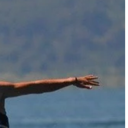
oże nieźle
stelażach. O skuteczności […]