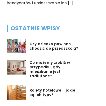
francuskie
kandydatów i umieszczanie ich […]
zarobić, jeś
OSTATNIE WPISY
Czy dziecko powinno
chodzić do przedszkola?
Co możemy zrobić w
przypadku, gdy
mieszkanie jest
zadłużone?
Rolety hotelowe – jakie
są ich typy?