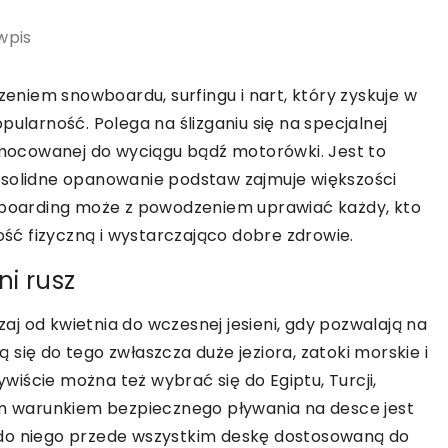
wpis
niem snowboardu, surfingu i nart, który zyskuje w
pularność. Polega na ślizganiu się na specjalnej
zymocowanej do wyciągu bądź motorówki. Jest to
 solidne opanowanie podstaw zajmuje większości
keboarding może z powodzeniem uprawiać każdy, kto
ć fizyczną i wystarczająco dobre zdrowie.
i rusz
j od kwietnia do wczesnej jesieni, gdy pozwalają na
się do tego zwłaszcza duże jeziora, zatoki morskie i
iście można też wybrać się do Egiptu, Turcji,
wym warunkiem bezpiecznego pływania na desce jest
 do niego przede wszystkim deskę dostosowaną do