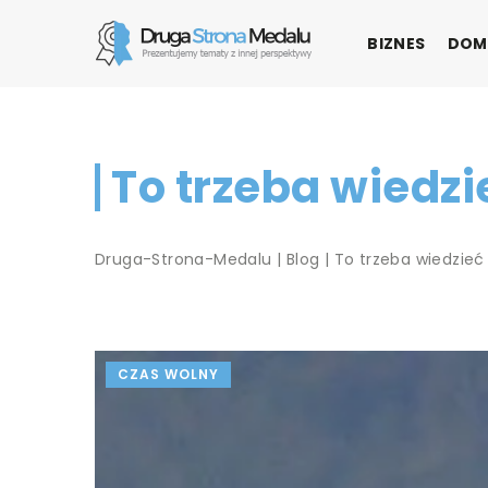
BIZNES
DOM
To trzeba wiedz
Druga-Strona-Medalu
|
Blog
|
To trzeba wiedzie
CZAS WOLNY