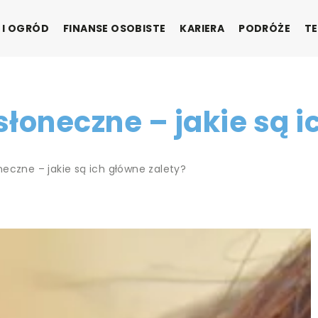
 I OGRÓD
FINANSE OSOBISTE
KARIERA
PODRÓŻE
TE
łoneczne – jakie są i
neczne – jakie są ich główne zalety?