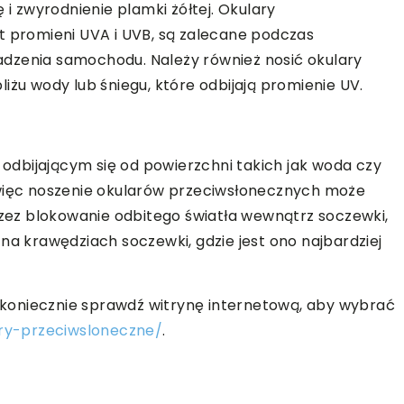
 zwyrodnienie plamki żółtej. Okulary
t promieni UVA i UVB, są zalecane podczas
dzenia samochodu. Należy również nosić okulary
iżu wody lub śniegu, które odbijają promienie UV.
dbijającym się od powierzchni takich jak woda czy
 więc noszenie okularów przeciwsłonecznych może
ez blokowanie odbitego światła wewnątrz soczewki,
na krawędziach soczewki, gdzie jest ono najbardziej
to koniecznie sprawdź witrynę internetową, aby wybrać
ary-przeciwsloneczne/
.