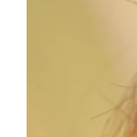
BEZ KATEGORII
10 | 04 | 2022
Artystyczne wyszywan
każdego?
Twórcze spędzanie cza
coraz bardziej modne.
społecznościowych wi
się własnymi wypieka