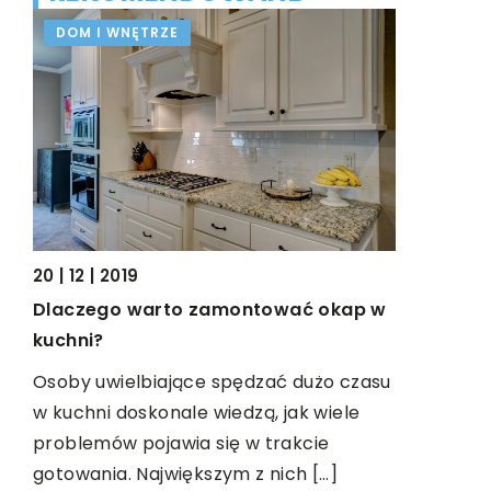
DOM I WNĘTRZE
BEZ KAT
20 | 12 | 2019
10 | 04 | 2
Dlaczego warto zamontować okap w
Artystycz
kuchni?
każdego?
 nie
Osoby uwielbiające spędzać dużo czasu
Twórcze sp
w kuchni doskonale wiedzą, jak wiele
coraz bard
j
problemów pojawia się w trakcie
społeczno
gotowania. Największym z nich […]
się własn