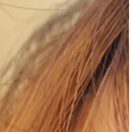
DOM I WNĘTRZE
03 | 01 | 2022
ki – czy są dla
Kupno domu z drugiej ręki – na co
zwrócić uwagę przed transakcją?
su staje się
Zakup domu z rynku wtórnego wcale
 Na portalach
należy do rzadkości. Na tego rodzaju
ele osób chwali
rozwiązanie decyduje się coraz więce
mi, makramą,
osób. Warto […]