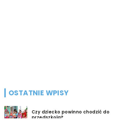
04
C
s
K
d
p
w
OSTATNIE WPISY
Czy dziecko powinno chodzić do
przedszkola?