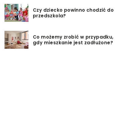
Czy dziecko powinno chodzić do
przedszkola?
Co możemy zrobić w przypadku,
gdy mieszkanie jest zadłużone?
Rolety hotelowe – jakie są ich typy?
Jakie są niektóre z najlepszych
aktywności, aby cieszyć się
wakacjami?
Zasuwy nożowe – jakie mają
zalety?