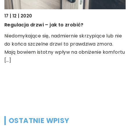
17 | 12 | 2020
Regulacja drzwi – jak to zrobić?
14
Niedomykające się, nadmiernie skrzypiące lub nie
J
do końca szczelne drzwi to prawdziwa zmora.
D
Mają bowiem istotny wpływ na obniżenie komfortu
d
[…]
k
h.
OSTATNIE WPISY