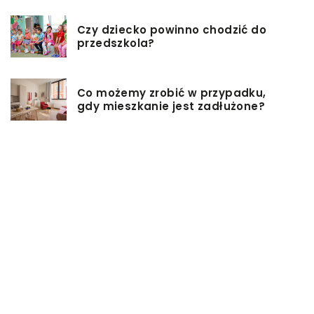
Czy dziecko powinno chodzić do
przedszkola?
Co możemy zrobić w przypadku,
gdy mieszkanie jest zadłużone?
Rolety hotelowe – jakie są ich typy?
Jakie są niektóre z najlepszych
aktywności, aby cieszyć się
wakacjami?
Zasuwy nożowe – jakie mają
zalety?