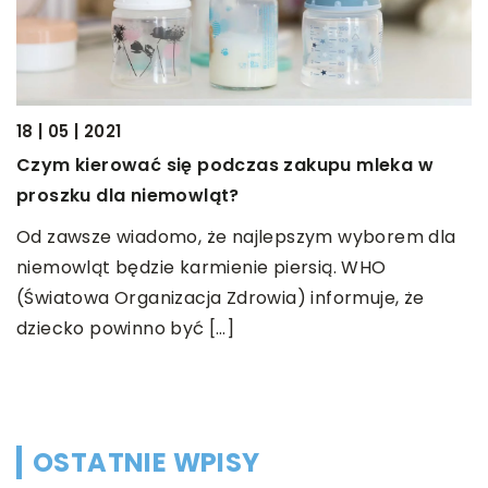
18 | 05 | 2021
Czym kierować się podczas zakupu mleka w
08
proszku dla niemowląt?
J
Od zawsze wiadomo, że najlepszym wyborem dla
p
le
niemowląt będzie karmienie piersią. WHO
S
(Światowa Organizacja Zdrowia) informuje, że
N
dziecko powinno być […]
s
[
OSTATNIE WPISY