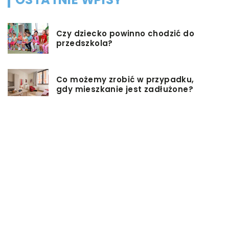
Czy dziecko powinno chodzić do
przedszkola?
Co możemy zrobić w przypadku,
gdy mieszkanie jest zadłużone?
Rolety hotelowe – jakie są ich typy?
Jakie są niektóre z najlepszych
aktywności, aby cieszyć się
wakacjami?
Zasuwy nożowe – jakie mają
zalety?