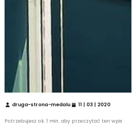
druga-strona-medalu
11 | 03 | 2020
Potrzebujesz ok. 1 min. aby przeczytać ten wpis