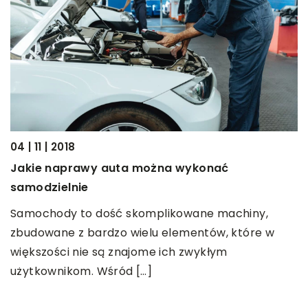
04 | 11 | 2018
09
y?
Jakie naprawy auta można wykonać
C
samodzielnie
u
Samochody to dość skomplikowane machiny,
K
em
zbudowane z bardzo wielu elementów, które w
m
większości nie są znajome ich zwykłym
z
użytkownikom. Wśród […]
[