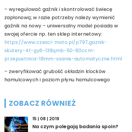
– wyregulować gaźnik i skontrolować świecę
zapłonową; w razie potrzeby należy wymienić
gaźnik na nowy – uniwersalny model posiada w
swojej ofercie np. ten sklep internetowy:
https://www.czesci-moto.pl/p797,gaznik-
skutery-4t-gy6-139qmb-50-80ccm-
przepustnica-18mm-ssanie-automatyczne.html
– zweryfikować grubość okładzin klocków
hamulcowych i poziom płynu hamulcowego
ZOBACZ RÓWNIEŻ
15 | 08 | 2019
Na czym polegają badania spoin?