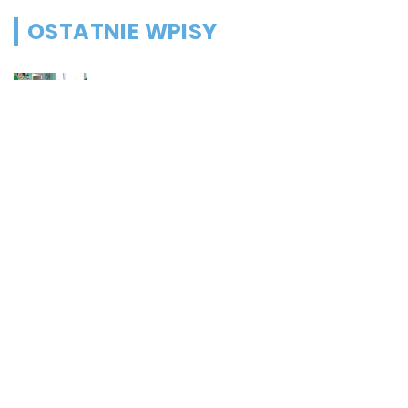
OSTATNIE WPISY
Czy dziecko powinno chodzić do
przedszkola?
Co możemy zrobić w przypadku,
gdy mieszkanie jest zadłużone?
Rolety hotelowe – jakie są ich typy?
Jakie są niektóre z najlepszych
aktywności, aby cieszyć się
wakacjami?