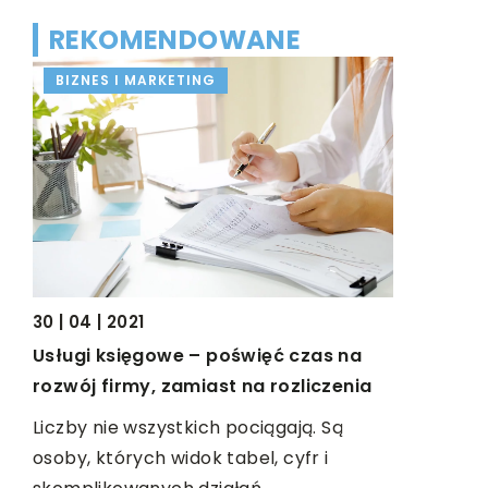
REKOMENDOWANE
BIZNES I MARKETING
ŻYCIE I 
30 | 04 | 2021
02 | 08 | 2
Usługi księgowe – poświęć czas na
Prezenty 
rozwój firmy, zamiast na rozliczenia
Ślub to je
Liczby nie wszystkich pociągają. Są
wydarzeń w
osoby, których widok tabel, cyfr i
samej uro