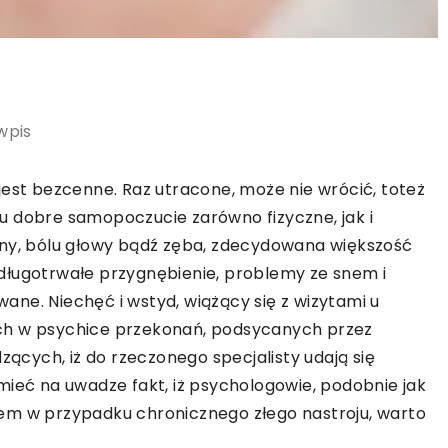
wpis
jest bezcenne. Raz utracone, może nie wrócić, toteż
u dobre samopoczucie zarówno fizyczne, jak i
yny, bólu głowy bądź zęba, zdecydowana większość
a, długotrwałe przygnębienie, problemy ze snem i
ne. Niechęć i wstyd, wiążący się z wizytami u
ch w psychice przekonań, podsycanych przez
zących, iż do rzeczonego specjalisty udają się
mieć na uwadze fakt, iż psychologowie, podobnie jak
em w przypadku chronicznego złego nastroju, warto