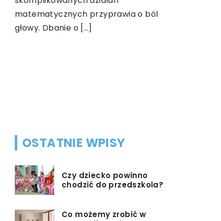
skomplikowanych działań
otrzymuje
matematycznych przyprawia o ból
[…]
ić
głowy. Dbanie o […]
bka
o
ć,
OSTATNIE WPISY
Czy dziecko powinno
chodzić do przedszkola?
Co możemy zrobić w