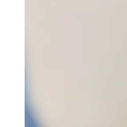
ŻYCIE I CZŁOWIEK
02 | 08 | 2019
Prezenty dla gości g
Ślub to jedno z najważ
wydarzeń w życiu czło
samej uroczystości p