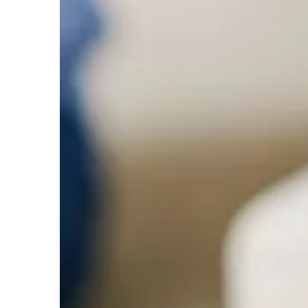
otrzymuje mnóstwo pr
[…]