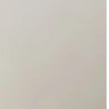
PRZEMYSŁ I TECHNIKA
o weselnych
niejszych
wieka. W dniu
ara młoda