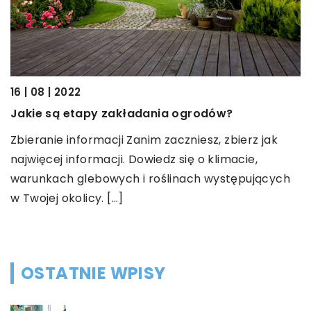
16 | 08 | 2022
07
Jakie są etapy zakładania ogrodów?
J
Zbieranie informacji Zanim zaczniesz, zbierz jak
K
najwięcej informacji. Dowiedz się o klimacie,
d
warunkach glebowych i roślinach występujących
t
w Twojej okolicy. […]
in
OSTATNIE WPISY