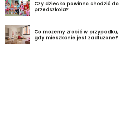
Czy dziecko powinno chodzić do
przedszkola?
Co możemy zrobić w przypadku,
gdy mieszkanie jest zadłużone?
Rolety hotelowe – jakie są ich typy?
Jakie są niektóre z najlepszych
aktywności, aby cieszyć się
wakacjami?
Zasuwy nożowe – jakie mają
zalety?