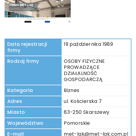
Data rejestracji
19 października 1989
firmy
Rodzaj firmy
OSOBY FIZYCZNE
PROWADZĄCE
DZIAŁALNOŚĆ
GOSPODARCZĄ
Kategoria
Biznes
Adres
ul. Kościerska 7
Miasto
83-250 Skarszewy
Województwo
Pomorskie
E-mail
met-lak@met-lak.com.pl