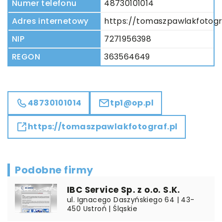
Numer telefonu
48730101014
Adres internetowy
https://tomaszpawlakfotogr
NIP
7271956398
REGON
363564649
48730101014
tp1@op.pl
https://tomaszpawlakfotograf.pl
Podobne firmy
IBC Service Sp. z o.o. S.K.
ul. Ignacego Daszyńskiego 64 | 43-
450 Ustroń | Śląskie