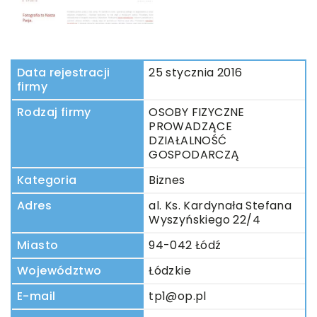
Data rejestracji
25 stycznia 2016
firmy
Rodzaj firmy
OSOBY FIZYCZNE
PROWADZĄCE
DZIAŁALNOŚĆ
GOSPODARCZĄ
Kategoria
Biznes
Adres
al. Ks. Kardynała Stefana
Wyszyńskiego 22/4
Miasto
94-042 Łódź
Województwo
Łódzkie
E-mail
tp1@op.pl