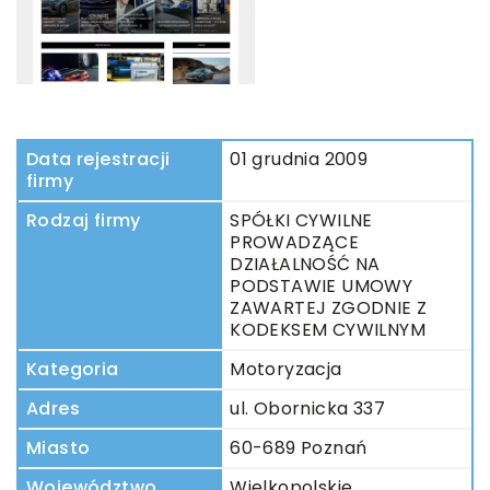
Data rejestracji
01 grudnia 2009
firmy
Rodzaj firmy
SPÓŁKI CYWILNE
PROWADZĄCE
DZIAŁALNOŚĆ NA
PODSTAWIE UMOWY
ZAWARTEJ ZGODNIE Z
KODEKSEM CYWILNYM
Kategoria
Motoryzacja
Adres
ul. Obornicka 337
Miasto
60-689 Poznań
Województwo
Wielkopolskie