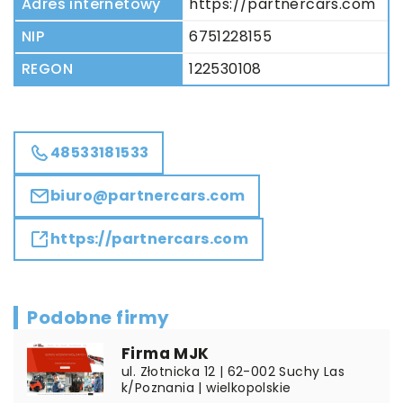
Adres internetowy
https://partnercars.com
NIP
6751228155
REGON
122530108
48533181533
biuro@partnercars.com
https://partnercars.com
Podobne firmy
Firma MJK
ul. Złotnicka 12 | 62-002 Suchy Las
k/Poznania | wielkopolskie