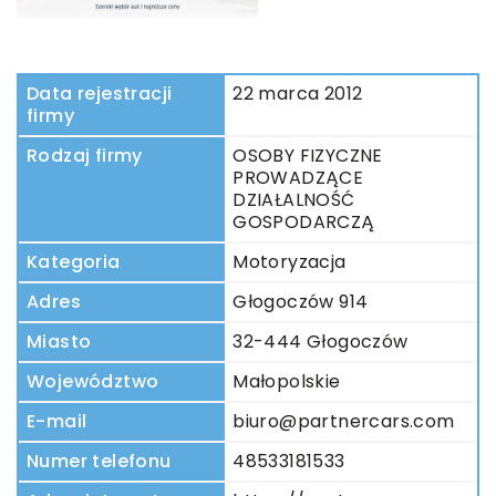
Data rejestracji
22 marca 2012
firmy
Rodzaj firmy
OSOBY FIZYCZNE
PROWADZĄCE
DZIAŁALNOŚĆ
GOSPODARCZĄ
Kategoria
Motoryzacja
Adres
Głogoczów 914
Miasto
32-444 Głogoczów
Województwo
Małopolskie
E-mail
biuro@partnercars.com
Numer telefonu
48533181533