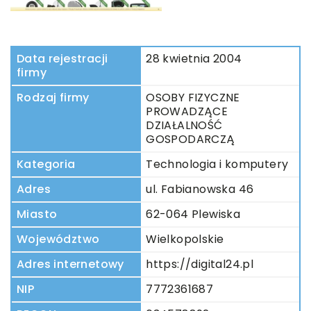
Data rejestracji
28 kwietnia 2004
firmy
Rodzaj firmy
OSOBY FIZYCZNE
PROWADZĄCE
DZIAŁALNOŚĆ
GOSPODARCZĄ
Kategoria
Technologia i komputery
Adres
ul. Fabianowska 46
Miasto
62-064 Plewiska
Województwo
Wielkopolskie
Adres internetowy
https://digital24.pl
NIP
7772361687