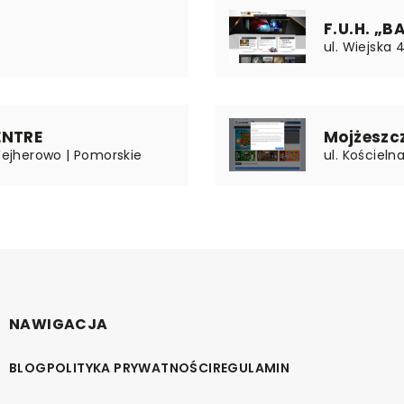
F.U.H. „B
-
ul. Wiejska 
ENTRE
Mojżeszc
 Wejherowo | Pomorskie
ul. Kościeln
NAWIGACJA
BLOG
POLITYKA PRYWATNOŚCI
REGULAMIN