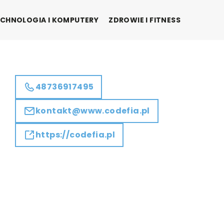
CHNOLOGIA I KOMPUTERY
ZDROWIE I FITNESS
48736917495
kontakt@www.codefia.pl
https://codefia.pl