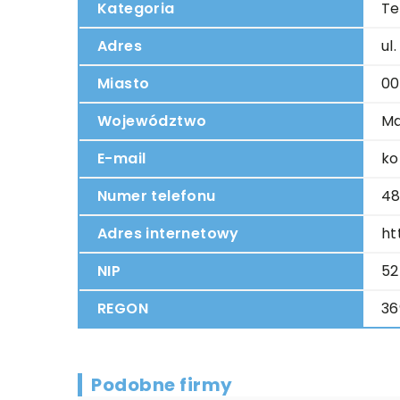
Kategoria
Te
Adres
ul
Miasto
00
Województwo
Ma
E-mail
ko
Numer telefonu
48
Adres internetowy
ht
NIP
52
REGON
36
Podobne firmy