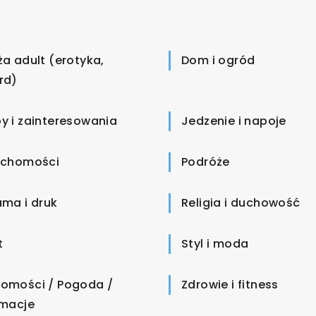
ża adult (erotyka,
Dom i ogród
rd)
y i zainteresowania
Jedzenie i napoje
uchomości
Podróże
ama i druk
Religia i duchowość
t
Styl i moda
omości / Pogoda /
Zdrowie i fitness
rmacje