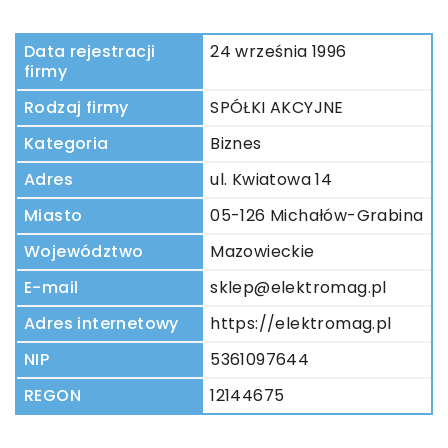
Data rejestracji
24 września 1996
firmy
Rodzaj firmy
SPÓŁKI AKCYJNE
Kategoria
Biznes
Adres
ul. Kwiatowa 14
Miasto
05-126 Michałów-Grabina
Województwo
Mazowieckie
E-mail
sklep@elektromag.pl
Adres internetowy
https://elektromag.pl
NIP
5361097644
REGON
12144675