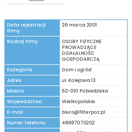
Data rejestracji
26 marca 2001
firmy
Rodzaj firmy
OSOBY FIZYCZNE
PROWADZĄCE
DZIAŁALNOŚĆ
GOSPODARCZĄ
Kategoria
Dom i ogród
Adres
ul. Kolejowa 13
Miasto
62-010 Pobiedziska
Województwo
Wielkopolskie
E-mail
biuro@filterpoz.pl
Numer telefonu
48697073202