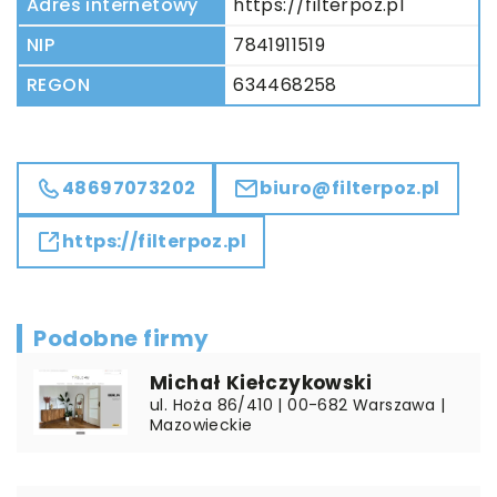
Adres internetowy
https://filterpoz.pl
NIP
7841911519
REGON
634468258
48697073202
biuro@filterpoz.pl
https://filterpoz.pl
Podobne firmy
Michał Kiełczykowski
ul. Hoża 86/410 | 00-682 Warszawa |
Mazowieckie