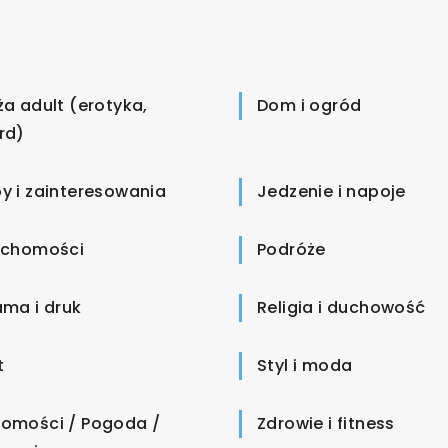
ża adult (erotyka,
Dom i ogród
rd)
y i zainteresowania
Jedzenie i napoje
uchomości
Podróże
ama i druk
Religia i duchowość
t
Styl i moda
omości / Pogoda /
Zdrowie i fitness