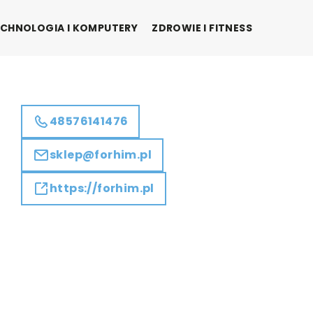
CHNOLOGIA I KOMPUTERY
ZDROWIE I FITNESS
48576141476
sklep@forhim.pl
https://forhim.pl