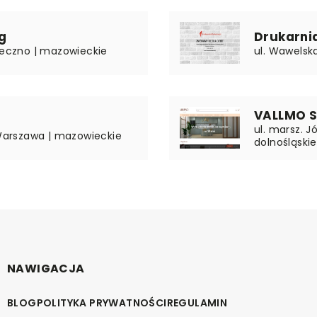
g
Drukarni
aseczno | mazowieckie
ul. Wawelska
VALLMO Sp
ul. marsz. 
 Warszawa | mazowieckie
dolnośląskie
NAWIGACJA
BLOG
POLITYKA PRYWATNOŚCI
REGULAMIN