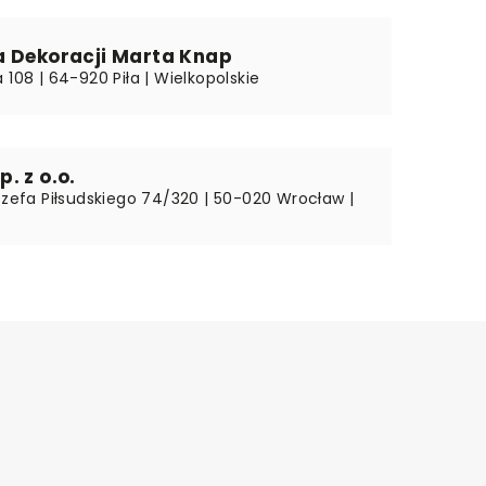
a Dekoracji Marta Knap
 108 | 64-920 Piła | Wielkopolskie
. z o.o.
Józefa Piłsudskiego 74/320 | 50-020 Wrocław |