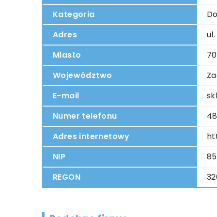
Kategoria
Do
Adres
ul
Miasto
70
Województwo
Za
E-mail
sk
Numer telefonu
48
Adres internetowy
ht
NIP
85
REGON
32