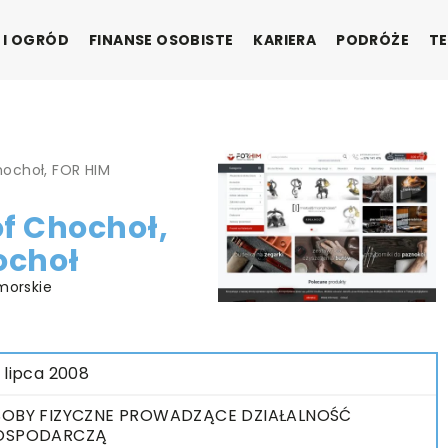
 I OGRÓD
FINANSE OSOBISTE
KARIERA
PODRÓŻE
TE
hochoł, FOR HIM
f Chochoł,
ochoł
morskie
 lipca 2008
OBY FIZYCZNE PROWADZĄCE DZIAŁALNOŚĆ
OSPODARCZĄ