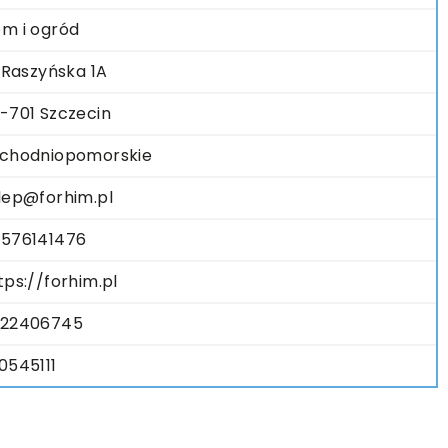
m i ogród
. Raszyńska 1A
-701 Szczecin
chodniopomorskie
lep@forhim.pl
576141476
tps://forhim.pl
22406745
0545111