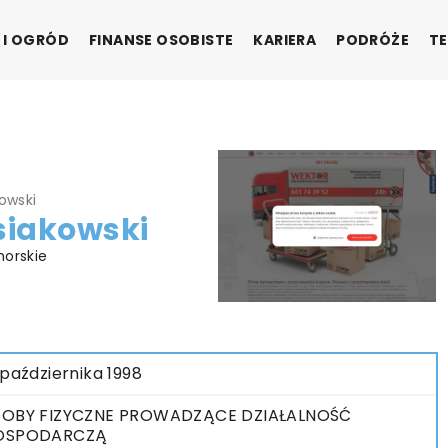
 I OGRÓD
FINANSE OSOBISTE
KARIERA
PODRÓŻE
TE
owski
siakowski
morskie
 października 1998
OBY FIZYCZNE PROWADZĄCE DZIAŁALNOŚĆ
OSPODARCZĄ