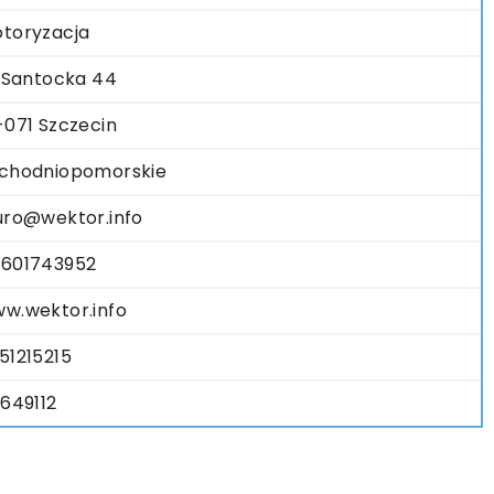
toryzacja
. Santocka 44
-071 Szczecin
chodniopomorskie
uro@wektor.info
601743952
w.wektor.info
51215215
1649112