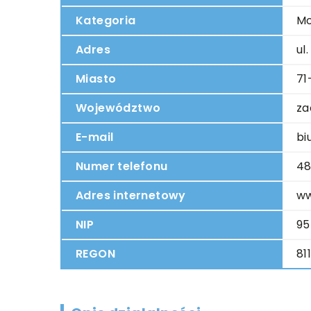
Kategoria
Mo
Adres
ul
Miasto
71
Województwo
za
E-mail
bi
Numer telefonu
48
Adres internetowy
ww
NIP
95
REGON
81