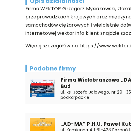
Opis działalności
Firma WEKTOR Grzegorz Mysiakowski, zlokaliz
przeprowadzkach krajowych oraz międzynar
samochodów ciężarowych i wieloletnie dośw
internetowej wektor.info klient znajdzie sz
Więcej szczegółów na:
https://www.wektor.
Podobne firmy
Firma Wielobranżowa „D
Buż
ul. ks. Józefa Jałowego, nr 29 | 3
podkarpackie
„AD-MA” P.H.U. Paweł Ku
ul. Kamienna 4 | 61-423 Poznań |