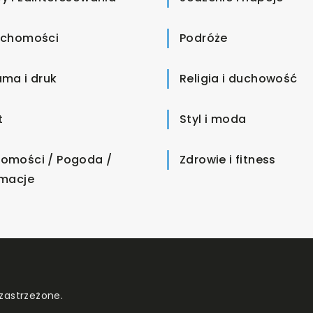
uchomości
Podróże
ama i druk
Religia i duchowość
t
Styl i moda
omości / Pogoda /
Zdrowie i fitness
rmacje
zastrzeżone.