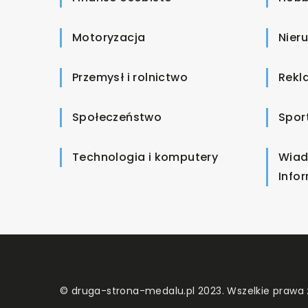
Motoryzacja
Nier
Przemysł i rolnictwo
Rekl
Społeczeństwo
Spor
Technologia i komputery
Wiad
Info
© druga-strona-medalu.pl 2023. Wszelkie prawa 