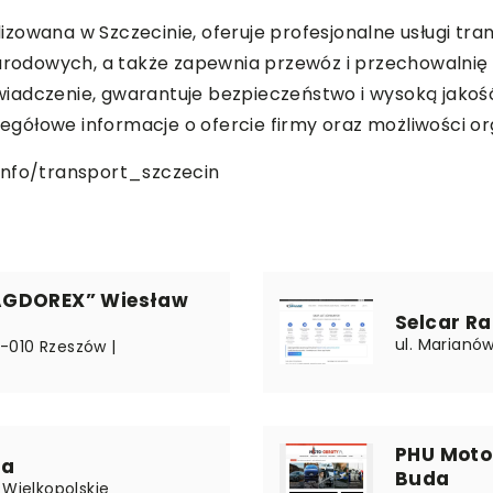
owana w Szczecinie, oferuje profesjonalne usługi tran
odowych, a także zapewnia przewóz i przechowalnię 
iadczenie, gwarantuje bezpieczeństwo i wysoką jakość
czegółowe informacje o ofercie firmy oraz możliwości o
info/transport_szczecin
AGDOREX” Wiesław
Selcar Ra
ul. Marianó
5-010 Rzeszów |
PHU Moto
ta
Buda
 Wielkopolskie