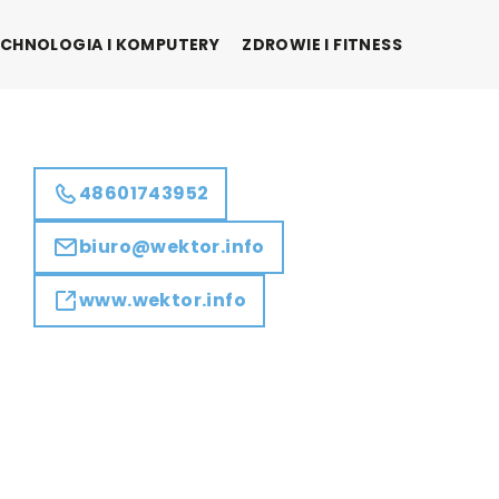
CHNOLOGIA I KOMPUTERY
ZDROWIE I FITNESS
48601743952
biuro@wektor.info
www.wektor.info