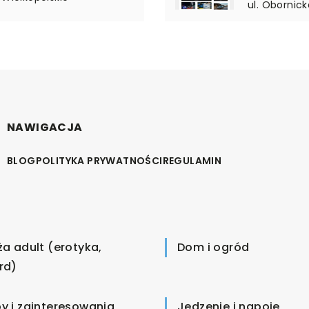
ul. Obornic
NAWIGACJA
BLOG
POLITYKA PRYWATNOŚCI
REGULAMIN
ża adult (erotyka,
Dom i ogród
rd)
y i zainteresowania
Jedzenie i napoje