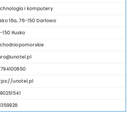
chnologia i komputery
sko 16a, 76-150 Darłowo
-150 Rusko
chodniopomorskie
uro@unotel.pl
794100850
tps://unotel.pl
90251541
1359928