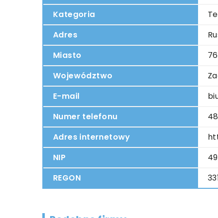
Kategoria
Te
Adres
Ru
Miasto
76
Województwo
Za
E-mail
bi
Numer telefonu
48
Adres internetowy
ht
NIP
49
REGON
33