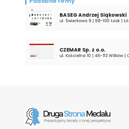
Podobne firmy
BASEG Andrzej Siąkowski
ul. Świerkowa 9 | 98-100 Łask | Ł
CZEMAR Sp. z o.o.
ul. Kościelna 10 | 46-113 Wilków |