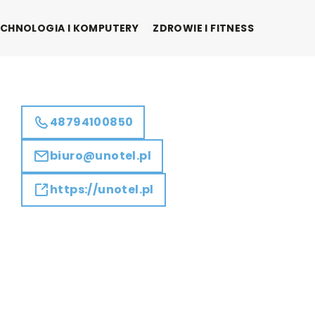
CHNOLOGIA I KOMPUTERY
ZDROWIE I FITNESS
48794100850
biuro@unotel.pl
https://unotel.pl