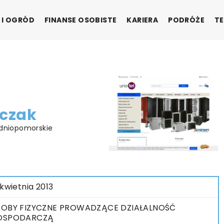
 I OGRÓD
FINANSE OSOBISTE
KARIERA
PODRÓŻE
TE
k
mczak
odniopomorskie
 kwietnia 2013
OBY FIZYCZNE PROWADZĄCE DZIAŁALNOŚĆ
OSPODARCZĄ