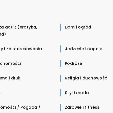
ża adult (erotyka,
Dom i ogród
rd)
y i zainteresowania
Jedzenie i napoje
uchomości
Podróże
ama i druk
Religia i duchowość
t
Styl i moda
omości / Pogoda /
Zdrowie i fitness