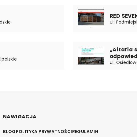
RED SEVE
ódzkie
ul. Podmiejs
„Altaria 
odpowied
 Opolskie
ul. Osiedlo
NAWIGACJA
BLOG
POLITYKA PRYWATNOŚCI
REGULAMIN