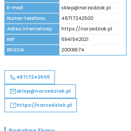
E-mail
sklep@narzedziak.pl
Numer telefonu
48717242500
Adres internetowy
https://narzedziak.pl
NIP
6941542021
REGON
20018674
48717242500
sklep@narzedziak.pl
https://narzedziak.pl
Podobne firmy