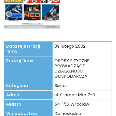
Data rejestracji
09 lutego 2002
firmy
Rodzaj firmy
OSOBY FIZYCZNE
PROWADZĄCE
DZIAŁALNOŚĆ
GOSPODARCZĄ
Kategoria
Biznes
Adres
ul. Stargardzka 7-9
Miasto
54-156 Wrocław
Województwo
Dolnośląskie