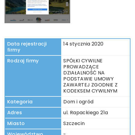
Data rejestracji
14 stycznia 2020
firmy
Rodzaj firmy
SPÓŁKI CYWILNE
PROWADZĄCE
DZIAŁALNOŚĆ NA
PODSTAWIE UMOWY
ZAWARTEJ ZGODNIE Z
KODEKSEM CYWILNYM
Kategoria
Dom i ogród
Adres
ul. Rapackiego 21a
Miasto
Szczecin
Województwo
-