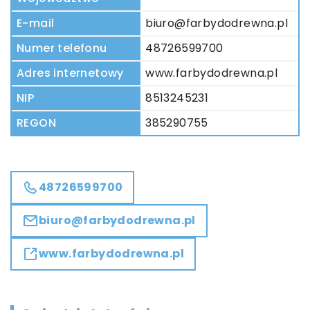
E-mail
biuro@farbydodrewna.pl
Numer telefonu
48726599700
Adres internetowy
www.farbydodrewna.pl
NIP
8513245231
REGON
385290755
48726599700
biuro@farbydodrewna.pl
www.farbydodrewna.pl