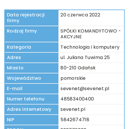
Data rejestracji
20 czerwca 2022
firmy
Rodzaj firmy
SPÓŁKI KOMANDYTOWO -
AKCYJNE
Kategoria
Technologia i komputery
Adres
ul. Juliana Tuwima 25
Miasto
80-210 Gdańsk
Województwo
pomorskie
E-mail
sevenet@sevenet.pl
Numer telefonu
48583400400
Adres internetowy
sevenet.pl
NIP
5842674718