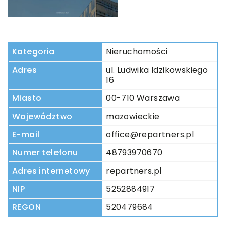
Kategoria
Nieruchomości
Adres
ul. Ludwika Idzikowskiego
16
Miasto
00-710 Warszawa
Województwo
mazowieckie
E-mail
office@repartners.pl
Numer telefonu
48793970670
Adres internetowy
repartners.pl
NIP
5252884917
REGON
520479684