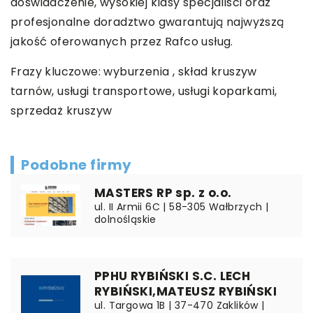
doświadczenie, wysokiej klasy specjaliści oraz
profesjonalne doradztwo gwarantują najwyższą
jakość oferowanych przez Rafco usług.
Frazy kluczowe: wyburzenia ,
skład kruszyw
tarnów
, usługi transportowe, usługi koparkami,
sprzedaż kruszyw
Podobne firmy
MASTERS RP sp. z o.o.
ul. II Armii 6C | 58-305 Wałbrzych |
dolnośląskie
PPHU RYBIŃSKI S.C. LECH
RYBIŃSKI,MATEUSZ RYBIŃSKI
ul. Targowa 1B | 37-470 Zaklików |