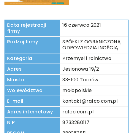
Data rejestracji
16 czerwca 2021
firmy
Rodzaj firmy
SPÓŁKI Z OGRANICZONĄ
ODPOWIEDZIALNOŚCIĄ
Kategoria
Przemysł i rolnictwo
Adres
Jesionowa 19/2
Miasto
33-100 Tarnów
Województwo
małopolskie
E-mail
kontakt@rafco.com.pl
Adres internetowy
rafco.com.pl
NIP
8733280117