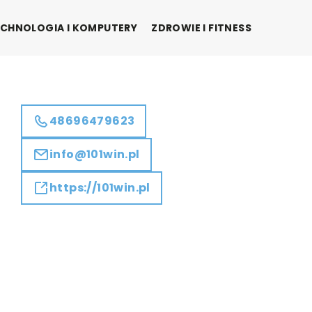
CHNOLOGIA I KOMPUTERY
ZDROWIE I FITNESS
48696479623
info@101win.pl
https://101win.pl