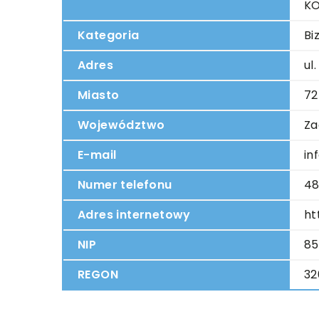
K
Kategoria
Bi
Adres
ul
Miasto
72
Województwo
Za
E-mail
in
Numer telefonu
48
Adres internetowy
ht
NIP
85
REGON
32