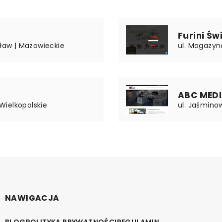
Furini Św
sław | Mazowieckie
ul. Magazyn
ABC MEDI
 Wielkopolskie
ul. Jaśmino
NAWIGACJA
BLOG
POLITYKA PRYWATNOŚCI
REGULAMIN