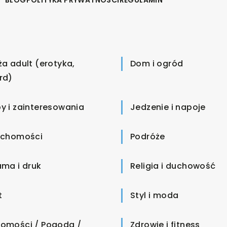
ża adult (erotyka,
Dom i ogród
rd)
y i zainteresowania
Jedzenie i napoje
uchomości
Podróże
ama i druk
Religia i duchowość
t
Styl i moda
omości / Pogoda /
Zdrowie i fitness