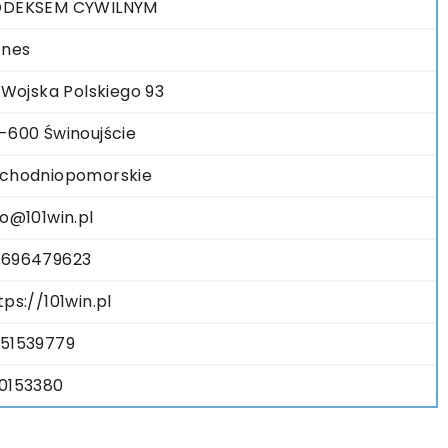
ODEKSEM CYWILNYM
znes
. Wojska Polskiego 93
-600 Świnoujście
chodniopomorskie
fo@101win.pl
696479623
tps://101win.pl
51539779
0153380