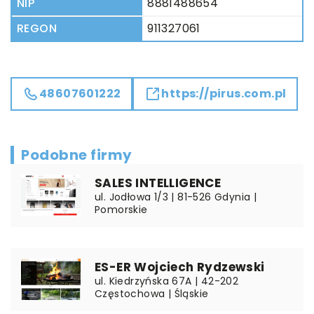
NIP
8881488654
REGON
911327061
48607601222
https://pirus.com.pl
Podobne firmy
SALES INTELLIGENCE
ul. Jodłowa 1/3 | 81-526 Gdynia |
Pomorskie
ES-ER Wojciech Rydzewski
ul. Kiedrzyńska 67A | 42-202
Częstochowa | Śląskie