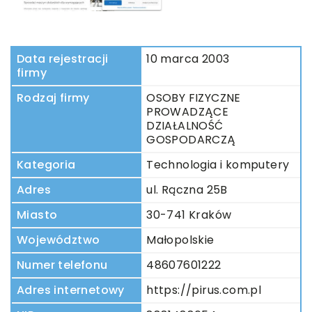
Data rejestracji
10 marca 2003
firmy
Rodzaj firmy
OSOBY FIZYCZNE
PROWADZĄCE
DZIAŁALNOŚĆ
GOSPODARCZĄ
Kategoria
Technologia i komputery
Adres
ul. Rączna 25B
Miasto
30-741 Kraków
Województwo
Małopolskie
Numer telefonu
48607601222
Adres internetowy
https://pirus.com.pl