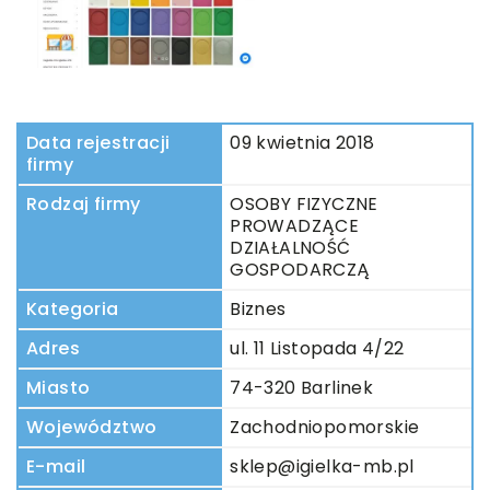
Data rejestracji
09 kwietnia 2018
firmy
Rodzaj firmy
OSOBY FIZYCZNE
PROWADZĄCE
DZIAŁALNOŚĆ
GOSPODARCZĄ
Kategoria
Biznes
Adres
ul. 11 Listopada 4/22
Miasto
74-320 Barlinek
Województwo
Zachodniopomorskie
E-mail
sklep@igielka-mb.pl