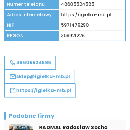
Numer telefonu
48605524585
Adres internetowy
https://igielka-mb.pl
NIP
5971479290
REGON
369921228
48605524585
sklep@igielka-mb.pl
https://igielka-mb.pl
Podobne firmy
RADMAL Radosław Socha