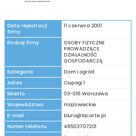
Data rejestracji
11 czerwca 2001
firmy
Rodzaj firmy
OSOBY FIZYCZNE
PROWADZĄCE
DZIAŁALNOŚĆ
GOSPODARCZĄ
Kategoria
Dom i ogród
Adres
Ciupagi 1
Miasto
03-016 Warszawa
Województwo
mazowieckie
E-mail
biuro@lacarte.pl
Numer telefonu
48503707201