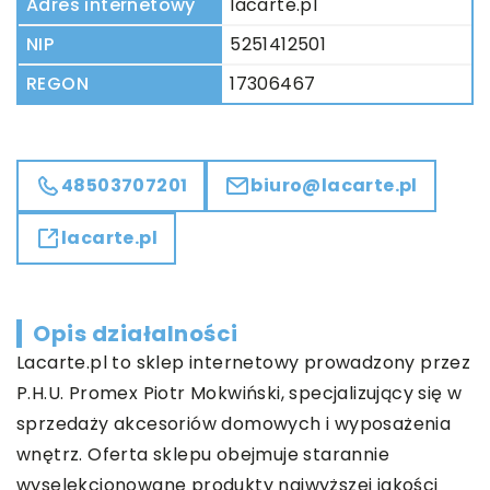
Adres internetowy
lacarte.pl
NIP
5251412501
REGON
17306467
48503707201
biuro@lacarte.pl
lacarte.pl
Opis działalności
Lacarte.pl to sklep internetowy prowadzony przez
P.H.U. Promex Piotr Mokwiński, specjalizujący się w
sprzedaży akcesoriów domowych i wyposażenia
wnętrz. Oferta sklepu obejmuje starannie
wyselekcjonowane produkty najwyższej jakości