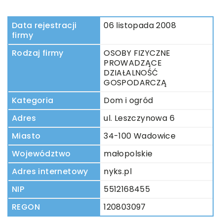
Data rejestracji
06 listopada 2008
firmy
Rodzaj firmy
OSOBY FIZYCZNE
PROWADZĄCE
DZIAŁALNOŚĆ
GOSPODARCZĄ
Kategoria
Dom i ogród
Adres
ul. Leszczynowa 6
Miasto
34-100 Wadowice
Województwo
małopolskie
Adres internetowy
nyks.pl
NIP
5512168455
REGON
120803097