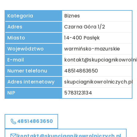
Kategoria
Biznes
Adres
Czarna Góra 1/2
Miasto
14-400 Pasłęk
Województwo
warmińsko-mazurskie
E-mail
kontakt@skupciagnikowrolni
Numer telefonu
48514863650
Adres internetowy
skupciagnikowrolniczych.pl
NIP
5783123134
48514863650
kontakt@skupciagnikowrolniczych.pl