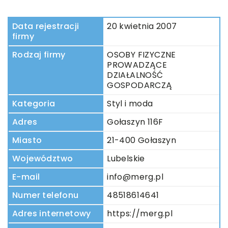
Data rejestracji
20 kwietnia 2007
firmy
Rodzaj firmy
OSOBY FIZYCZNE
PROWADZĄCE
DZIAŁALNOŚĆ
GOSPODARCZĄ
Kategoria
Styl i moda
Adres
Gołaszyn 116F
Miasto
21-400 Gołaszyn
Województwo
Lubelskie
E-mail
info@merg.pl
Numer telefonu
48518614641
Adres internetowy
https://merg.pl