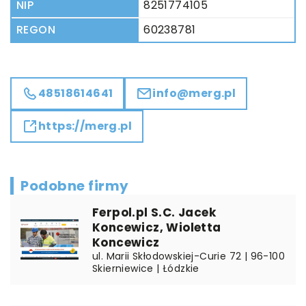
NIP
8251774105
REGON
60238781
48518614641
info@merg.pl
https://merg.pl
Podobne firmy
Ferpol.pl S.C. Jacek
Koncewicz, Wioletta
Koncewicz
ul. Marii Skłodowskiej-Curie 72 | 96-100
Skierniewice | Łódzkie