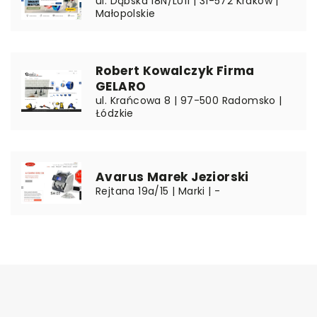
ul. Dąbska 18N/LU11 | 31-572 Kraków |
Małopolskie
Robert Kowalczyk Firma
GELARO
ul. Krańcowa 8 | 97-500 Radomsko |
Łódzkie
Avarus Marek Jeziorski
Rejtana 19a/15 | Marki | -