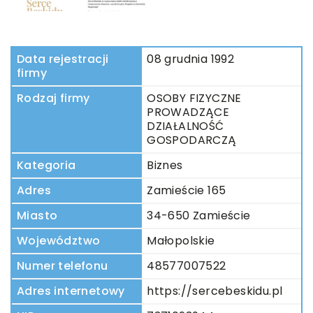
Data rejestracji
08 grudnia 1992
firmy
Rodzaj firmy
OSOBY FIZYCZNE
PROWADZĄCE
DZIAŁALNOŚĆ
GOSPODARCZĄ
Kategoria
Biznes
Adres
Zamieście 165
Miasto
34-650 Zamieście
Województwo
Małopolskie
Numer telefonu
48577007522
Adres internetowy
https://sercebeskidu.pl