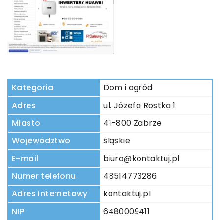
Kategoria
Dom i ogród
Adres
ul. Józefa Rostka 1
Miasto
41-800 Zabrze
Województwo
śląskie
E-mail
biuro@kontaktuj.pl
Numer telefonu
48514773286
Adres internetowy
kontaktuj.pl
NIP
6480009411